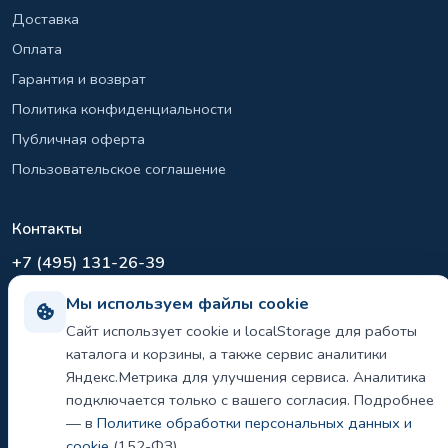
Доставка
Оплата
Гарантия и возврат
Политика конфиденциальности
Публичная оферта
Пользовательское соглашение
Контакты
+7 (495) 131-26-39
info@el-sirius.ru
Мы используем файлы cookie
МО, г. Раменское, ул. Карла Маркса
Сайт использует cookie и localStorage для работы
Склад: Шереметьево, Московская область
каталога и корзины, а также сервис аналитики
Яндекс.Метрика для улучшения сервиса. Аналитика
подключается только с вашего согласия. Подробнее
©
2026 ООО «ЭЛ-СИРИУС». Все права защищены.
— в
Политике обработки персональных данных и
Политика конфиденциальности и использования cookie
cookie
(152-ФЗ).