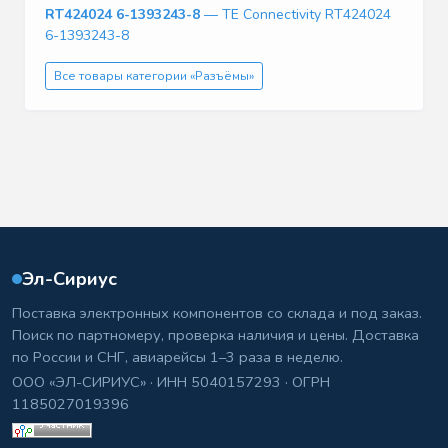
RT424024 6-1393243-8
— TE Connectivity RT424024
6-1393243-8
Все товары категории «Разъёмы»
Эл-Сириус
Поставка электронных компонентов со склада и под заказ.
Поиск по партномеру, проверка наличия и цены. Доставка
по России и СНГ, авиарейсы 1–3 раза в неделю.
ООО «ЭЛ-СИРИУС» · ИНН 5040157293 · ОГРН
1185027019396