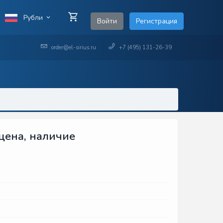
Рубли
Войти
Регистрация
order@el-sirius.ru
+7 (495) 131-26-39
 цена, наличие