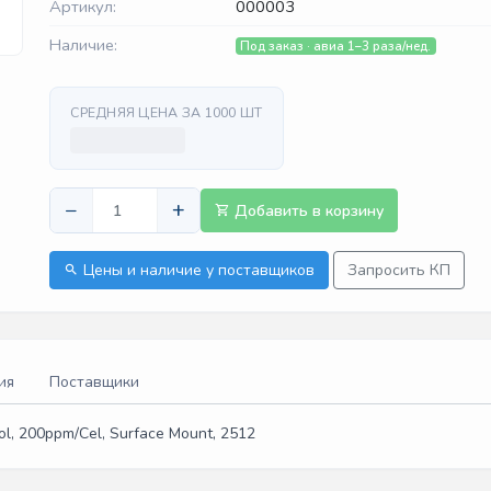
Артикул:
000003
Наличие:
Под заказ · авиа 1–3 раза/нед.
СРЕДНЯЯ ЦЕНА ЗА 1000 ШТ
−
+
Добавить в корзину
Цены и наличие у поставщиков
Запросить КП
ия
Поставщики
Tol, 200ppm/Cel, Surface Mount, 2512