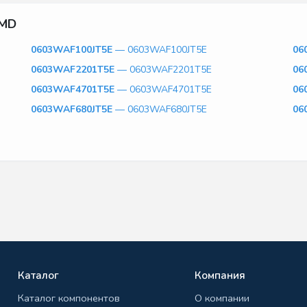
SMD
0603WAF100JT5E
— 0603WAF100JT5E
06
0603WAF2201T5E
— 0603WAF2201T5E
06
0603WAF4701T5E
— 0603WAF4701T5E
06
0603WAF680JT5E
— 0603WAF680JT5E
06
Каталог
Компания
Каталог компонентов
О компании