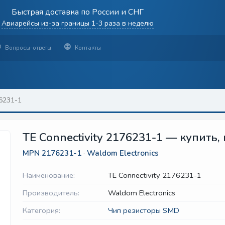
Быстрая доставка по России и СНГ
Авиарейсы из-за границы 1-3 раза в неделю
Вопросы-ответы
Контакты
6231-1
TE Connectivity 2176231-1 — купить,
MPN
2176231-1
·
Waldom Electronics
Наименование:
TE Connectivity 2176231-1
Производитель:
Waldom Electronics
Категория:
Чип резисторы SMD