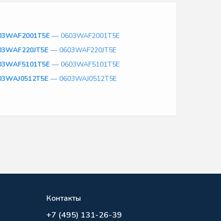
03WAF2001T5E
— 0603WAF2001T5E
03WAF220JT5E
— 0603WAF220JT5E
03WAF5101T5E
— 0603WAF5101T5E
03WAJ0512T5E
— 0603WAJ0512T5E
Контакты
+7 (495) 131-26-39