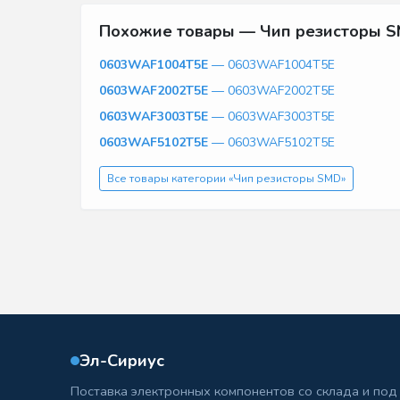
Похожие товары — Чип резисторы 
0603WAF1004T5E
— 0603WAF1004T5E
0603WAF2002T5E
— 0603WAF2002T5E
0603WAF3003T5E
— 0603WAF3003T5E
0603WAF5102T5E
— 0603WAF5102T5E
Все товары категории «Чип резисторы SMD»
Эл-Сириус
Поставка электронных компонентов со склада и под