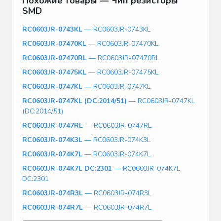
Похожие товары — Чип резисторы
SMD
RC0603JR-0743KL
— RC0603JR-0743KL
RC0603JR-07470KL
— RC0603JR-07470KL
RC0603JR-07470RL
— RC0603JR-07470RL
RC0603JR-07475KL
— RC0603JR-07475KL
RC0603JR-0747KL
— RC0603JR-0747KL
RC0603JR-0747KL (DC:2014/51)
— RC0603JR-0747KL
(DC:2014/51)
RC0603JR-0747RL
— RC0603JR-0747RL
RC0603JR-074K3L
— RC0603JR-074K3L
RC0603JR-074K7L
— RC0603JR-074K7L
RC0603JR-074K7L DC:2301
— RC0603JR-074K7L
DC:2301
RC0603JR-074R3L
— RC0603JR-074R3L
RC0603JR-074R7L
— RC0603JR-074R7L