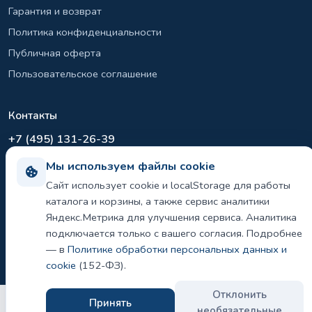
Гарантия и возврат
Политика конфиденциальности
Публичная оферта
Пользовательское соглашение
Контакты
+7 (495) 131-26-39
info@el-sirius.ru
Мы используем файлы cookie
МО, г. Раменское, ул. Карла Маркса
Сайт использует cookie и localStorage для работы
Склад: Шереметьево, Московская область
каталога и корзины, а также сервис аналитики
Яндекс.Метрика для улучшения сервиса. Аналитика
подключается только с вашего согласия. Подробнее
— в
Политике обработки персональных данных и
©
2026 ООО «ЭЛ-СИРИУС». Все права защищены.
Политика конфиденциальности и использования cookie
cookie
(152-ФЗ).
Отклонить
Принять
необязательные