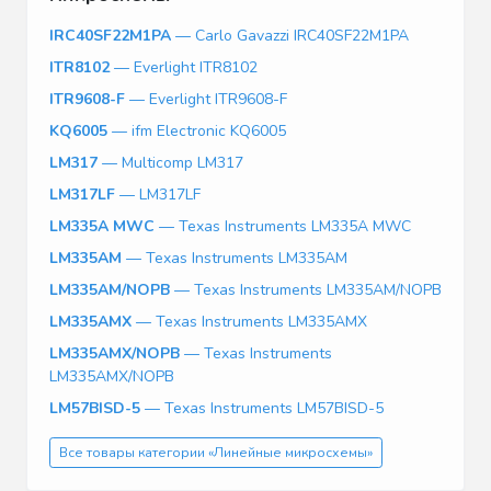
IRC40SF22M1PA
— Carlo Gavazzi IRC40SF22M1PA
ITR8102
— Everlight ITR8102
ITR9608-F
— Everlight ITR9608-F
KQ6005
— ifm Electronic KQ6005
LM317
— Multicomp LM317
LM317LF
— LM317LF
LM335A MWC
— Texas Instruments LM335A MWC
LM335AM
— Texas Instruments LM335AM
LM335AM/NOPB
— Texas Instruments LM335AM/NOPB
LM335AMX
— Texas Instruments LM335AMX
LM335AMX/NOPB
— Texas Instruments
LM335AMX/NOPB
LM57BISD-5
— Texas Instruments LM57BISD-5
Все товары категории «Линейные микросхемы»