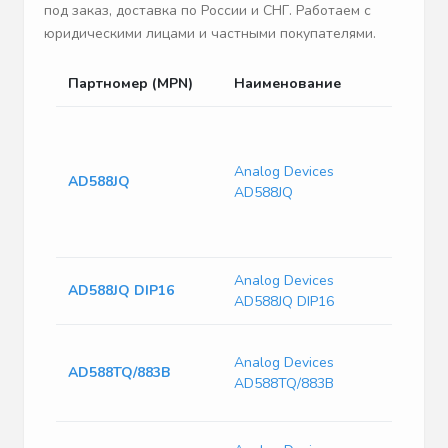
под заказ, доставка по России и СНГ. Работаем с
юридическими лицами и частными покупателями.
Партномер (MPN)
Наименование
Описан
Pwr Sply 
Voltage
Referenc
Analog Devices
AD588JQ
CERDIP-1
AD588JQ
VS+/-15V,
PD 180m
VO+/-10, 
Analog Devices
AD588JQ DIP16
AD588JQ DIP16
V-Ref
Analog Devices
Program
AD588TQ/883B
AD588TQ/883B
5V/ 10V 1
CDIP Tub
V-Ref Pre