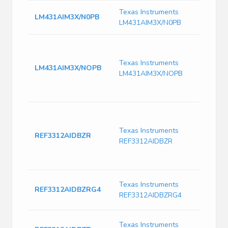
Texas Instruments
LM431AIM3X/N0PB
LM431AIM3X/N0PB
2%, 1%, 
accuracy,
Texas Instruments
adjustab
LM431AIM3X/NOPB
LM431AIM3X/NOPB
precisio
shunt reg
SOT-23 -4
30PPM/°C 
3.9ΜA, S
Texas Instruments
SC70-3,
REF3312AIDBZR
REF3312AIDBZR
Voltage
Referenc
23 -40 to
V-Ref Pre
Texas Instruments
REF3312AIDBZRG4
1.25V 5m
REF3312AIDBZRG4
SOT-23 T
V-Ref Pre
Texas Instruments