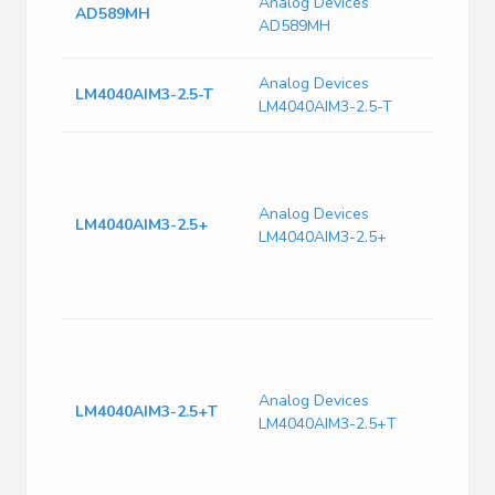
Analog Devices
AD589MH
1.235V 5
AD589MH
TO-51 Tu
Analog Devices
LM4040AIM3-2.5-T
LM4040AIM3-2.5-T
Improve
Precision
Micropow
Analog Devices
Voltage
LM4040AIM3-2.5+
LM4040AIM3-2.5+
Referenc
Multiple
Breakdo
Voltages
Improve
Precision
Micropow
Analog Devices
Voltage
LM4040AIM3-2.5+T
LM4040AIM3-2.5+T
Referenc
Multiple
Breakdo
Voltages