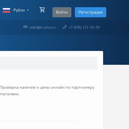
Рубли
Войти
Регистрация
order@el-sirius.ru
+7 (495) 131-26-39
Проверка наличия и цены онлайн по партномеру
упателями.