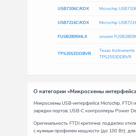
USB7206C/KDX
Microchip USB720
USB7216C/KDX
Microchip USB721
FUSB2805MLX
onsemi FUSB2805
Texas Instruments
TPS2553DDBVR
TPS2553DDBVR
О категории «Микросхемы интерфейс
Микросхемы USB-интерфейса Microchip, FTDI и 
зарядки портов, USB-C контроллеры Power Del
Оригинальность FTDI критична: подделки отк
с нужным профилем мощности (до 100 Вт); для