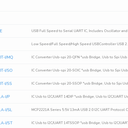
BE
USB Full Speed to Serial UART IC, Includes Oscillator a
Low Speed/Full Speed/High Speed USBController USB 2.0
0T-I/MQ
IC Converter Usb-spi 20-QFN "usb Bridge, Usb to Spi Usb 
0T-I/SO
IC Converter Usb-spi 20-SOIC "usb Bridge, Usb to Spi Usb 
T-I/SS
IC Converter Usb-spi 20-SSOP "usb Bridge, Usb to Spi Usb
A-I/P
IC Usb to I2C/UART 14DIP "usb Bridge, Usb to I2C/UART Usb
A-I/SL
MCP2221A Series 5.5V 13mA USB 2.0 I2C UART Protocol C
1A-I/ST
IC Usb to I2C/UART 14TSSOP "usb Bridge, Usb to I2C/UART