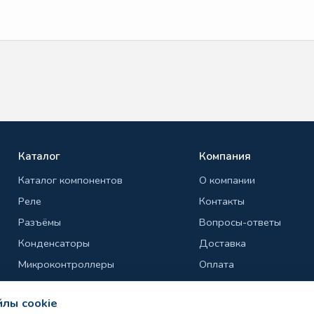
Каталог
Компания
Каталог компонентов
О компании
Реле
Контакты
Разъёмы
Вопросы-ответы
Конденсаторы
Доставка
Микроконтроллеры
Оплата
Транзисторы
Гарантия и возврат
лы cookie
Резисторы
Политика конфиденциа