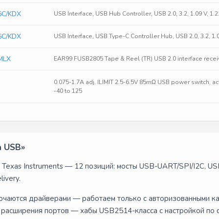
6C/KDX
USB Interface, USB Hub Controller, USB 2.0, 3.2, 1.09 V, 1.
6C/KDX
USB Interface, USB Type-C Controller Hub, USB 2.0, 3.2, 1.0
MLX
EAR99 FUSB2805 Tape & Reel (TR) USB 2.0 interface rece
0.075-1.7A adj. ILIMIT 2.5-6.5V 85mΩ USB power switch, ac
-40 to 125
а USB»
Texas Instruments — 12 позиций: мосты USB-UART/SPI/I2C, US
ivery.
лючаются драйверами — работаем только с авторизованными к
 расширения портов — хабы USB2514-класса с настройкой по 