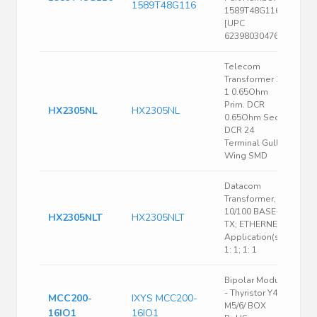
1589T48G116
1589T48G116
[UPC
62398030476 ]
Telecom
Transformer 1:
1 0.65Ohm
Prim. DCR
HX2305NL
HX2305NL
0.65Ohm Sec.
DCR 24
Terminal Gull
Wing SMD
Datacom
Transformer,
10/100 BASE-
HX2305NLT
HX2305NLT
TX; ETHERNET
Application(s),
1: 1; 1: 1
Bipolar Module
- Thyristor Y4-
MCC200-
IXYS MCC200-
M5/6/ BOX
16IO1
16IO1