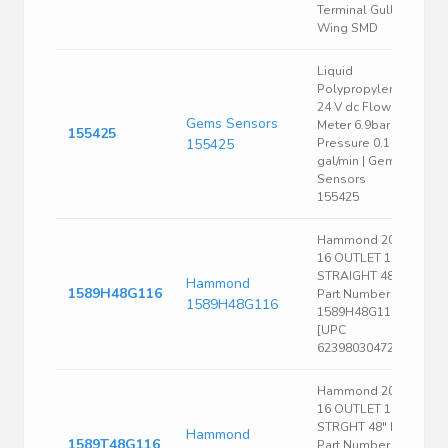
Terminal Gull
Wing SMD
Liquid
Polypropylene
24 V dc Flow
Gems Sensors
Meter 6.9bar
155425
155425
Pressure 0.1 - 5
gal/min | Gems
Sensors
155425
Hammond 20A
16 OUTLET 15'
STRAIGHT 48"
Hammond
1589H48G116
Part Number
1589H48G116
1589H48G116
[UPC
62398030472 ]
Hammond 20A
16 OUTLET 15'
STRGHT 48" L
Hammond
1589T48G116
Part Number