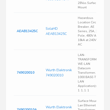
28Vus Surface
Mount
Hazardous
Location Circuit
Breaker, AE
SolaHD
AEAB13425C
Series, 25A, 3
AEAB13425C
Pole, 480V AC,
18kA at 240V
AC
LAN-
TRANSFORMER
WE-LAN
Datacom
Wurth Elektronik
749020010
Transformer,
749020010
1000 BASE-T;
LAN
Application(s),
1: 1; 1: 1
Surface Mount
Lan Ethernet
Wurth Elektronik
749020010A
Transformer,