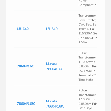
RoHS
Compliant: Yes
Transformer,
Low Profile;
6VA; Sec: Ser
LB-640
LB-640
150mA; Pri:
115/230V; Sec:
Ser 40VCT; PC;
1.56In.
Pulse
Transformer 2:
1 1000Vrms
Murata
78604/16C
0.85Ohm Prim.
78604/16C
DCR 50pF 6
Terminal PC Pin
Thru-Hole
Pulse
Transformer 2:
1 1000Vrms
Murata
78604/16JC
0.85Ohm Prim.
78604/16JC
DCR 50pF