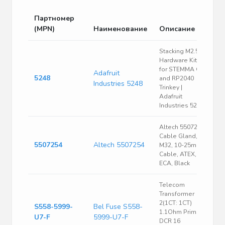
Партномер
(MPN)
Наименование
Описание
Stacking M2.5
Hardware Kit
for STEMMA QT
Adafruit
5248
and RP2040
Industries 5248
Trinkey |
Adafruit
Industries 5248
Altech 5507254
Cable Gland,
5507254
Altech 5507254
M32, 10-25mm
Cable, ATEX,
ECA, Black
Telecom
Transformer
2(1CT: 1CT)
S558-5999-
Bel Fuse S558-
1.1Ohm Prim.
U7-F
5999-U7-F
DCR 16