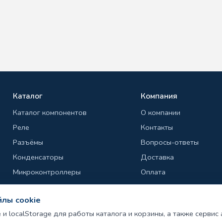
Каталог
Компания
Каталог компонентов
О компании
Реле
Контакты
Разъёмы
Вопросы-ответы
Конденсаторы
Доставка
Микроконтроллеры
Оплата
Транзисторы
Гарантия и возврат
лы cookie
Резисторы
Политика конфиденциа
e и localStorage для работы каталога и корзины, а также сервис
Диоды
Публичная оферта