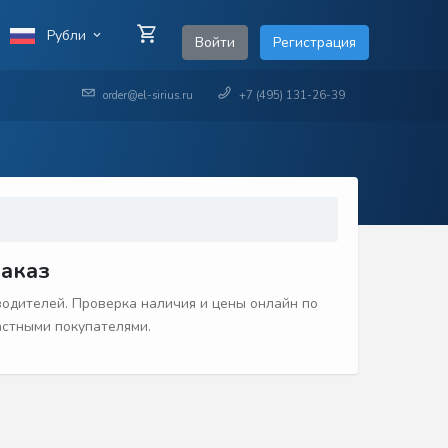
Рубли
Войти
Регистрация
order@el-sirius.ru
+7 (495) 131-26-39
заказ
одителей. Проверка наличия и цены онлайн по
частными покупателями.