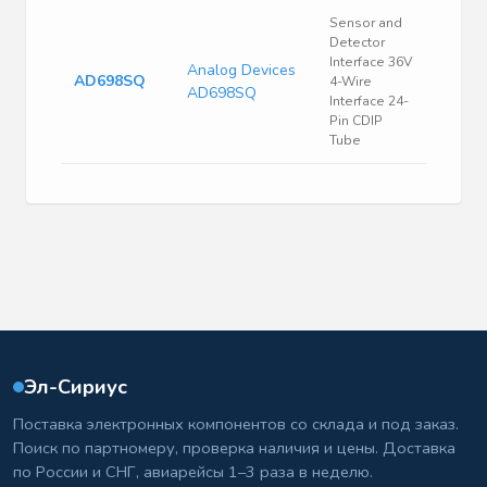
Sensor and
Detector
Interface 36V
Analog Devices
AD698SQ
4-Wire
AD698SQ
Interface 24-
Pin CDIP
Tube
Эл-Сириус
Поставка электронных компонентов со склада и под заказ.
Поиск по партномеру, проверка наличия и цены. Доставка
по России и СНГ, авиарейсы 1–3 раза в неделю.