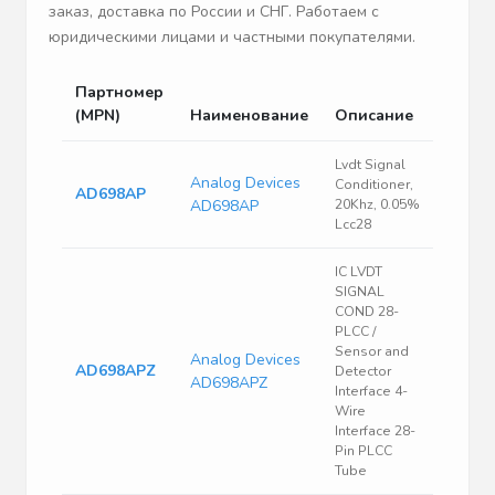
заказ, доставка по России и СНГ. Работаем с
юридическими лицами и частными покупателями.
Партномер
(MPN)
Наименование
Описание
Lvdt Signal
Analog Devices
Conditioner,
AD698AP
AD698AP
20Khz, 0.05%
Lcc28
IC LVDT
SIGNAL
COND 28-
PLCC /
Sensor and
Analog Devices
AD698APZ
Detector
AD698APZ
Interface 4-
Wire
Interface 28-
Pin PLCC
Tube