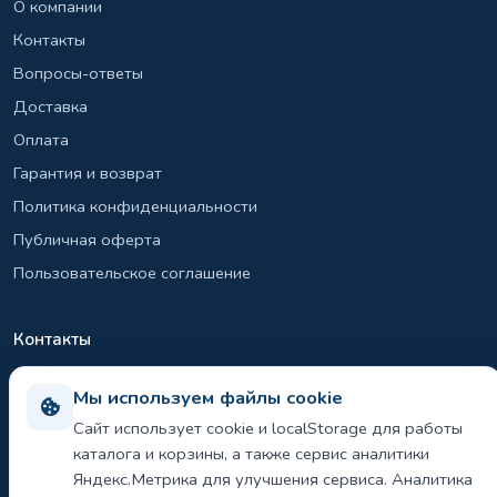
О компании
Контакты
Вопросы-ответы
Доставка
Оплата
Гарантия и возврат
Политика конфиденциальности
Публичная оферта
Пользовательское соглашение
Контакты
+7 (495) 131-26-39
Мы используем файлы cookie
info@el-sirius.ru
Сайт использует cookie и localStorage для работы
МО, г. Раменское, ул. Карла Маркса
каталога и корзины, а также сервис аналитики
Склад: Шереметьево, Московская область
Яндекс.Метрика для улучшения сервиса. Аналитика