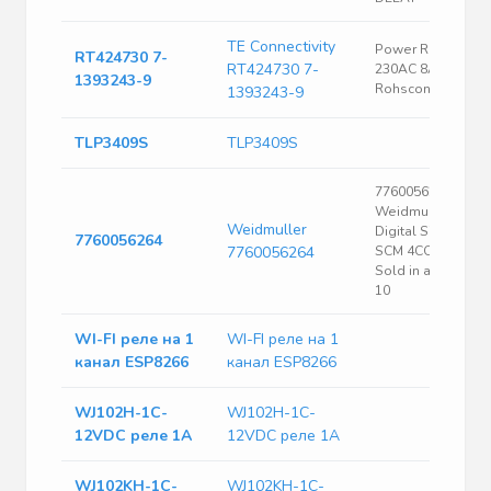
TE Connectivity
Power Relay
RT424730 7-
RT424730 7-
230AC 8A 2CO Tht
1393243-9
Rohsconf
1393243-9
TLP3409S
TLP3409S
7760056264 -
Weidmuller
Weidmuller
Digital Signaling
7760056264
7760056264
SCM 4CO ECO
Sold in a pack of
10
WI-FI реле на 1
WI-FI реле на 1
канал ESP8266
канал ESP8266
WJ102H-1C-
WJ102H-1C-
12VDC реле 1A
12VDC реле 1A
WJ102KH-1C-
WJ102KH-1C-