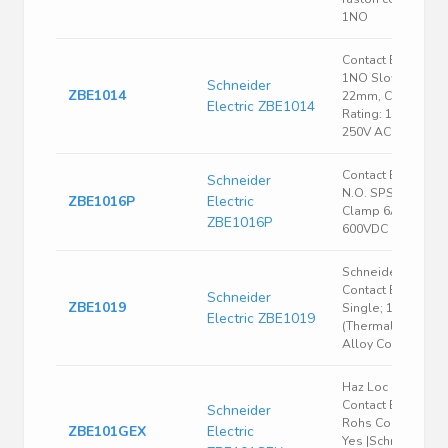
1NO
Contact Block,
1NO Slow Break,
Schneider
ZBE1014
22mm, Contact
Electric ZBE1014
Rating: 10A @
250V AC
Contact Blocks
Schneider
N.O. SPST Screw
ZBE1016P
Electric
Clamp 6A 600VAC
ZBE1016P
600VDC
Schneider Electric
Contact Block -
Schneider
ZBE1019
Single; 1NO; 10A
Electric ZBE1019
(Thermal); Silver
Alloy Contacts
Haz Loc - No
Contact Block
Schneider
Rohs Compliant:
ZBE101GEX
Electric
Yes |Schneider