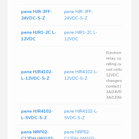
реле HJR-3FF-
реле HJR-3FF-
24VDC-S-Z
24VDC-S-Z
реле HJR1-2C L-
реле HJR1-2C L-
12VDC
12VDC
Electromagnetic
relay; contact
rating current 5A;
coil voltage
реле HJR4102-
реле HJR4102-L-
12VDC;
L-12VDC-S-Z
12VDC-S-Z
changeover
contact (1C);
3A/24VDC;
3A/120VAC
реле HJR4102-
реле HJR4102-L-
L-5VDC-S-Z
5VDC-S-Z
реле NRP02-
реле NRP02-
C12DH (WJ102-
C12DH (WJ102-