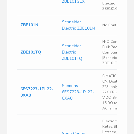
ZBE101GEX
Electric
ZBE101GEX
Schneider
ZBE101N
No Contact Block
Electric ZBE101N
N-O Contact Block
Schneider
Bulk Pack Rohs
ZBE101TQ
Electric
Compliant: Yes
|Schneider Electri
ZBE101TQ
ZBE101TQ
SIMATIC S7-200
CN, Digital I/O EM
Siemens
223, only for S7-
6ES7223-1PL22-
6ES7223-1PL22-
22X CPU, 16 DI 24
0XA8
V DC, Sink/Source,
0XA8
16 DO relay, 2
A/channel this...
Electromechanica
Relay, SPDT,
Latched, 38.4VDC
Song Chuan