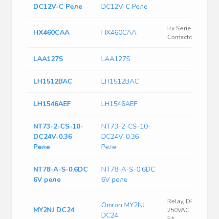
DC12V-C Реле
DC12V-C Реле
Hx Series Power
HX460CAA
HX460CAA
Contactor
LAA127S
LAA127S
LH1512BAC
LH1512BAC
LH1546AEF
LH1546AEF
NT73-2-CS-10-
NT73-2-CS-10-
DC24V-0.36
DC24V-0.36
Реле
Реле
NT78-A-S-0.6DC
NT78-A-S-0.6DC
6V реле
6V реле
Relay, DPDT,
Omron MY2NJ
MY2NJ DC24
250VAC, 30VDC,
DC24