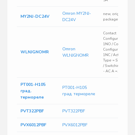
5A
Omron MY2NJ-
new, original
MY2NJ-DC24V
DC24V
packaged
Contact
Configuration =
1NO / Contact
Omron
Configuration =
WLNJGNOMR
WLNJGNOMR
1NC / Actuator
Type = Spring Rod
/ Switching Curren
- AC A =...
PT001-H105
PT001-H105
град.
град. термореле
термореле
PVT322PBF
PVT322PBF
PVX6012PBF
PVX6012PBF