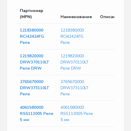
Партномер
(MPN)
Наименование
Описание
1218380000
1218380000
RCI42424FG
RCI42424FG
Реле
Реле
1219820000
1219820000
DRW370110LT
DRW370110LT
Реле DRW
Реле DRW
2765670000
2765670000
DRW373110LT
DRW373110LT
Реле
Реле
4061580000
4061580000
RSS113005 Реле
RSS113005 Реле
5 мм
5 мм