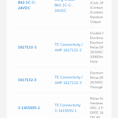
842-1C-C-
(Coil), 3A
842-1C-C-
24VDC
(Contact), 28VDC
24VDC
(Contact),
Random, AC/DC
Output
Double Pole
Electrically Held
Electromechanica
TE Connectivity /
1617132-2
Relay DPDT 1A
AMP 1617132-2
26.5VDC
3300Ohm Throug
Hole
Electromechanica
TE Connectivity /
Relay DPDT 1A
1617132-3
AMP 1617132-3
26.5VDC 3.3KOhm
Through Hole
Relay Sockets &
Hardware 125
TE Connectivity
3-1415035-1
VDC, 2 FORM C
3-1415035-1
DPDT, 2/CO, TIME
DELAY