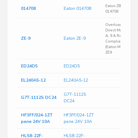
Eaton ZB ZE-9 -
014708
Eaton 014708
014708
Overload Relay,
Direct Mounting, 6
A, 9 A Rohs
ZE-9
Eaton ZE-9
Compliant: Na
|Eaton Moeller
ZE9
ED24D5
ED24D5
EL240A5-12
EL240A5-12
G7T-1112S
G7T-1112S DC24
DC24
HF3FF/024-1ZT
HF3FF/024-1ZT
реле 24V 10A
реле 24V 10A
HLS8-22F-
HLS8-22F-