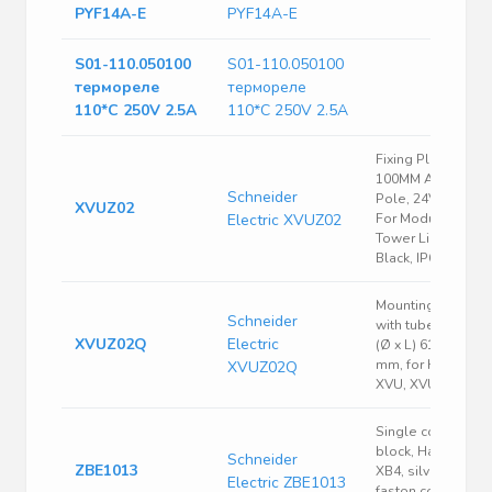
PYF14A-E
PYF14A-E
S01-110.050100
S01-110.050100
термореле
термореле
110*С 250V 2.5A
110*С 250V 2.5A
Fixing Plate, With
100MM Aluminium
Schneider
Pole, 24VAC/DC,
XVUZ02
Electric XVUZ02
For Modular
Tower Lights,
Black, IP65
Mounting foot
Schneider
with tube, silver,
XVUZ02Q
Electric
(Ø x L) 61 x 117
mm, for Harmony
XVUZ02Q
XVU, XVUZ02Q
Single contact
block, Harmony
Schneider
ZBE1013
XB4, silver alloy,
Electric ZBE1013
faston connector,