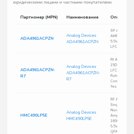
юридическими лицами и частными покупателями.
Партномер (MPN)
Наименование
Описание
SP Amp DIFF
Analog Devices
AMP Single
ADA4961ACPZN
ADA4961ACPZN
5.5V 24-Pin
LFCSP EP
Rf Amplifier,
15DB, 3.2GHZ
Analog Devices
ADA4961ACPZN-
LFCSP-EP-24
ADA4961ACPZN-
R7
Rohs
R7
Compliant:
Yes
RF Amp Chip
Single Low
Noise
Analog Devices
HMC490LP5E
Amplifier
HMC490LP5E
16000MHz
5.5V 32-Pin
QFN Bulk