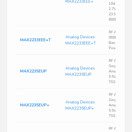
MAX2233EEE+
10dBm
2.7V~5.5V
23.9dB
800MHz~1GH
RF Amplifier
Analog Devices
900MHz ISM-
MAX2233EEE+T
MAX2233EEE+T
Band 250mW
Power Amp
RF Amp Chip
Single Power
Analog Devices
MAX2235EUP
Amp 1GHz
MAX2235EUP
5.5V 20-Pin
TSSOP EP
RF Amp Chip
Single Power
Analog Devices
MAX2235EUP+
Amp 1GHz
MAX2235EUP+
5.5V 20-Pin
TSSOP EP
RF Amp Chip