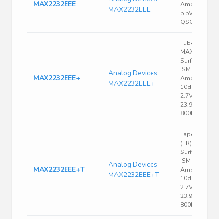
MAX2232EEE
Amp 928MHz
MAX2232EEE
5.5V 16-Pin
QSOP
Tube
MAX2232
Surface Moun
ISM RF
Analog Devices
MAX2232EEE+
Amplifier
MAX2232EEE+
10dBm
2.7V~5.5V
23.9dB
800MHz~1GH
Tape & Reel
(TR) MAX223
Surface Moun
ISM RF
Analog Devices
MAX2232EEE+T
Amplifier
MAX2232EEE+T
10dBm
2.7V~5.5V
23.9dB
800MHz~1GH