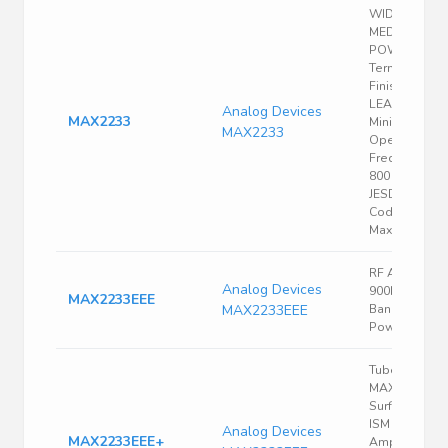
WIDE BAND
MEDIUM
POWER;
Terminal
Finish: TIN
LEAD;
Analog Devices
MAX2233
Minimum
MAX2233
Operating
Frequency:
800 MHz;
JESD-609
Code: e0;
Maximum...
RF Amplifier
Analog Devices
900MHz ISM-
MAX2233EEE
MAX2233EEE
Band 250mW
Power Amp
Tube
MAX2233
Surface Moun
ISM RF
Analog Devices
MAX2233EEE+
Amplifier