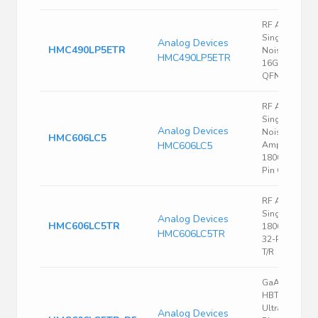
RF Amp Chip
Single Low
Analog Devices
HMC490LP5ETR
Noise Amp
HMC490LP5ETR
16GHz 32-Pin
QFN T/R
RF Amp Chip
Single Low
Analog Devices
Noise
HMC606LC5
HMC606LC5
Amplifier
18000MHz 32
Pin QFN Bulk
RF Amp Chip
Single GP
Analog Devices
HMC606LC5TR
18000MHz 7V
HMC606LC5TR
32-Pin QFN
T/R
GaAs, InGaP,
HBT, MMIC,
Ultralow
Analog Devices