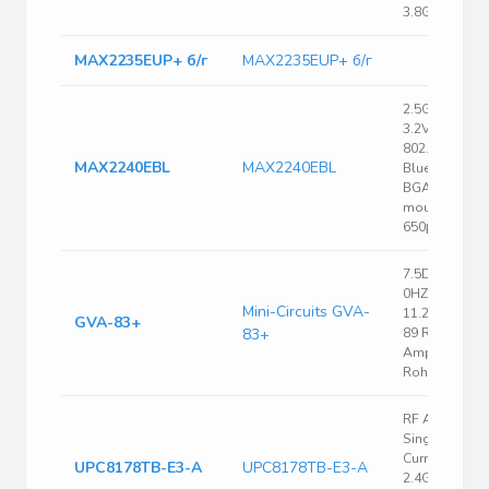
3.8GHz
MAX2235EUP+ б/г
MAX2235EUP+ б/г
2.5GHz 105m
3.2V 2.45GHz
802.11, WLAN
MAX2240EBL
MAX2240EBL
Bluetooth 1
BGA SMD
mount
650μm(height
7.5DB
0HZ~7GHZ
Mini-Circuits GVA-
11.2DB SOT-
GVA-83+
83+
89 Rf
Amplifiers
Rohs
RF Amp
Single Low
Current Amp
UPC8178TB-E3-A
UPC8178TB-E3-A
2.4GHz 3.3V 6