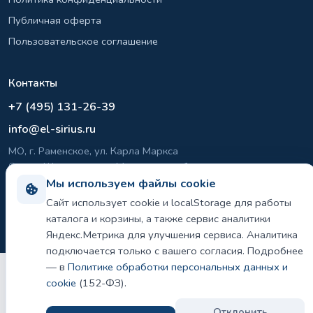
Публичная оферта
Пользовательское соглашение
Контакты
+7 (495) 131-26-39
info@el-sirius.ru
МО, г. Раменское, ул. Карла Маркса
Склад: Шереметьево, Московская область
Мы используем файлы cookie
Сайт использует cookie и localStorage для работы
©
2026 ООО «ЭЛ-СИРИУС». Все права защищены.
каталога и корзины, а также сервис аналитики
Политика конфиденциальности и использования cookie
Яндекс.Метрика для улучшения сервиса. Аналитика
подключается только с вашего согласия. Подробнее
— в
Политике обработки персональных данных и
cookie
(152-ФЗ).
Отклонить