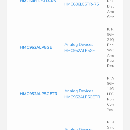
HMC606LC5TR-R5
Phase Noise,
HMC606LC5TR-R5
Distributed
Amplifier, 2
GHz to 18 GH
IC Rf Amp
9GHZ-14GHZ
24QFN / Gaas
Analog Devices
Phemt Mmic 
HMC952ALP5GE
HMC952ALP5GE
Watt Power
Amplifier Wit
Power
Detector
Rf Amplifier,
8GHZ to
14GHZ,
Analog Devices
HMC952ALP5GETR
LFCSP-EP-24
HMC952ALP5GETR
Rohs
Compliant:
Yes
RF Amp Chip
Single Power
Analog Devices