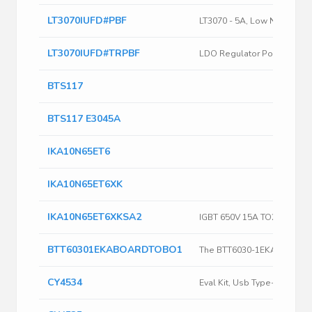
LT3070IUFD#PBF
LT3070IUFD#TRPBF
BTS117
BTS117 E3045A
IKA10N65ET6
IKA10N65ET6XK
IKA10N65ET6XKSA2
BTT60301EKABOARDTOBO1
CY4534