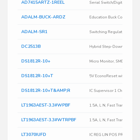
AD7415ARTZ-1REEL
ADALM-BUCK-ARDZ
Education Buck Converter Sh
ADALM-SR1
Switching Regulator Active
DC2513B
DS1812R-10+
DS1812R-10+T
DS1812R-10+T&AMP;R
IC Supervisor 1 Channel SO
LT1963AEST-3.3#WPBF
1.5A, L N, Fast Tran Resp L
LT1963AEST-3.3#WTRPBF
1.5A, L N, Fast Tran Resp L
LT3070IUFD