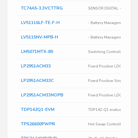
TC74A5-3.3VCTTRG
LV51116LF-TE-F-H
- Battery Management ICs
LV5115NV-MPB-H
- Battery Management ICs
LM5071MTX-80
LP2951ACM33
Fixed Positive LDO Regulat
LP2951ACM33C
LP2951ACM33NOPB
Fixed Positive LDO Regulat
TDP142Q1-EVM
TDP142-Q1 evaluation mod
TPS26600PWPR