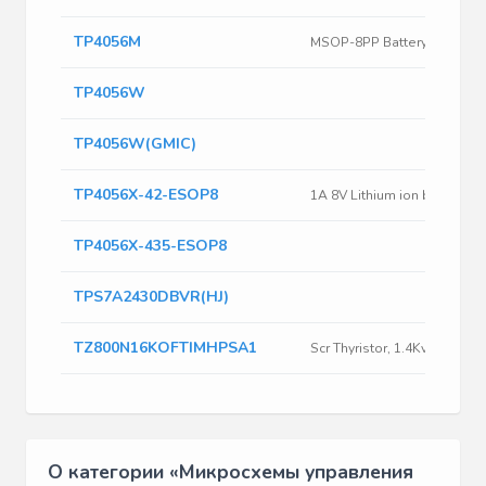
TP4056M
TP4056W
TP4056W(GMIC)
TP4056X-42-ESOP8
TP4056X-435-ESOP8
TPS7A2430DBVR(HJ)
TZ800N16KOFTIMHPSA1
О категории «Микросхемы управления