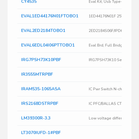
CY4535
EVAL1ED44176N01FTOBO1
EVAL2ED2184TOBO1
EVAL6EDL04I06PTTOBO1
IRG7PSH73K10PBF
IR3555MTRPBF
IRAM535-1065ASA
IRS2168DSTRPBF
LM39300R-3.3
LT3070IUFD-1#PBF