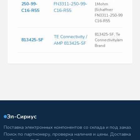
250-99-
FN3311-250-99-
1Mohm
|Schaffner
C16-R55
C16-R55
FN3311-250-99-
C16-R55
813425-SF, Te
TE Connectivity /
813425-SF
Connectivity/amp
AMP 813425-SF
Brand
Эл-Сириус
Поставка электронных компонентов со склада и под заказ.
Поиск по партномеру, проверка наличия и цены. Доставка