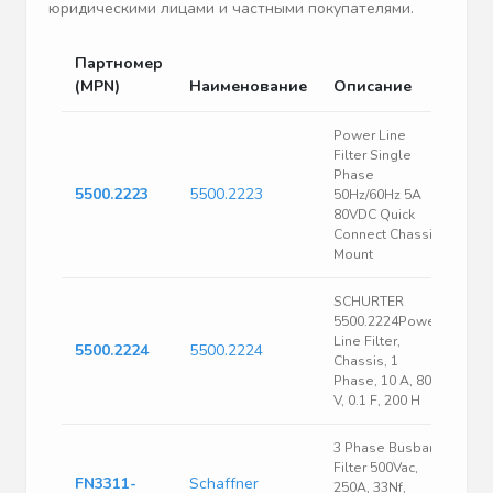
юридическими лицами и частными покупателями.
Партномер
(MPN)
Наименование
Описание
Power Line
Filter Single
Phase
5500.2223
5500.2223
50Hz/60Hz 5A
80VDC Quick
Connect Chassis
Mount
SCHURTER
5500.2224Power
Line Filter,
5500.2224
5500.2224
Chassis, 1
Phase, 10 A, 80
V, 0.1 F, 200 H
3 Phase Busbar
Filter 500Vac,
FN3311-
Schaffner
250A, 33Nf,