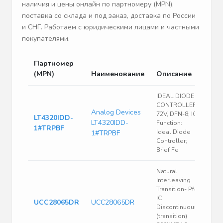
наличия и цены онлайн по партномеру (MPN),
поставка со склада и под заказ, доставка по России
и СНГ. Работаем с юридическими лицами и частными
покупателями.
Партномер
(MPN)
Наименование
Описание
IDEAL DIODE
CONTROLLER,
Analog Devices
72V, DFN-8; IC
LT4320IDD-
LT4320IDD-
Function:
1#TRPBF
Ideal Diode
1#TRPBF
Controller;
Brief Fe
Natural
Interleaving
Transition- Pfc
IC
UCC28065DR
UCC28065DR
Discontinuous
(transition)