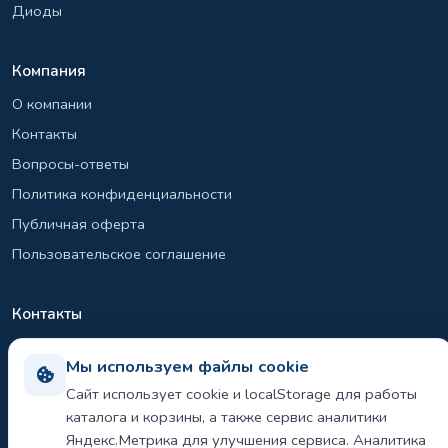
Диоды
Компания
О компании
Контакты
Вопросы-ответы
Политика конфиденциальности
Публичная оферта
Пользовательское соглашение
Контакты
+7 (495) 131-26-39
Мы используем файлы cookie
info@el-sirius.ru
Сайт использует cookie и localStorage для работы
МО, г. Раменское, ул. Карла Маркса
каталога и корзины, а также сервис аналитики
Склад: Шереметьево, Московская область
Яндекс.Метрика для улучшения сервиса. Аналитика