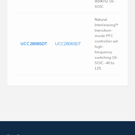
800KHZ 16-
SOIC
Natural
Interleaving™
transition-
mode PFC
controller with
UCC28065DT
UCC28065DT
high-
frequency
switching 16-
SOIC -40 to
125