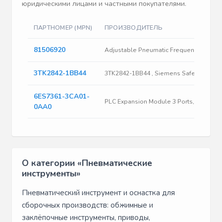
юридическими лицами и частными покупателями.
ПАРТНОМЕР (MPN)
ПРОИЗВОДИТЕЛЬ
О
81506920
27
Adjustable Pneumatic Frequency Generator, 0.04 to 14 Hz
3TK2842-1BB44
п
3TK2842-1BB44 , Siemens Safety Relay, Ss, 2NO, 24VDC, Td .5-300S
6ES7361-3CA01-
96
PLC Expansion Module 3 Ports, 24 VDC S7-300 Series | Siemens 6ES73613CA010AA0
0AA0
О категории «Пневматические
инструменты»
Пневматический инструмент и оснастка для
сборочных производств: обжимные и
заклёпочные инструменты, приводы,