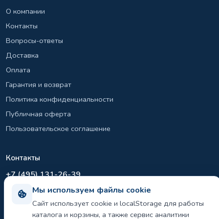
О компании
Контакты
Вопросы-ответы
Доставка
Оплата
Гарантия и возврат
Политика конфиденциальности
Публичная оферта
Пользовательское соглашение
Контакты
+7 (495) 131-26-39
Мы используем файлы cookie
info@el-sirius.ru
Сайт использует cookie и localStorage для работы
МО, г. Раменское, ул. Карла Маркса
каталога и корзины, а также сервис аналитики
Склад: Шереметьево, Московская область