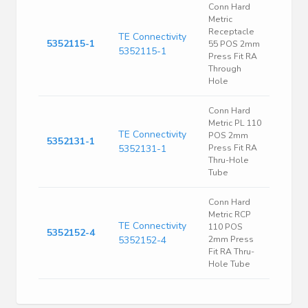
Conn Hard
Metric
Receptacle
TE Connectivity
5352115-1
55 POS 2mm
5352115-1
Press Fit RA
Through
Hole
Conn Hard
Metric PL 110
TE Connectivity
POS 2mm
5352131-1
5352131-1
Press Fit RA
Thru-Hole
Tube
Conn Hard
Metric RCP
TE Connectivity
110 POS
5352152-4
5352152-4
2mm Press
Fit RA Thru-
Hole Tube