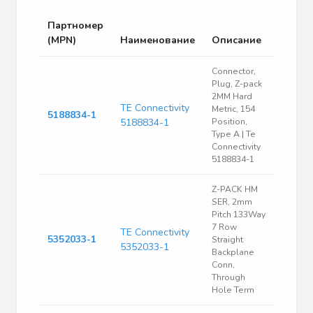
Партномер
(MPN)
Наименование
Описание
Connector,
Plug, Z-pack
2MM Hard
TE Connectivity
Metric, 154
5188834-1
5188834-1
Position,
Type A | Te
Connectivity
5188834-1
Z-PACK HM
SER, 2mm
Pitch 133Way
7 Row
TE Connectivity
5352033-1
Straight
5352033-1
Backplane
Conn,
Through
Hole Term