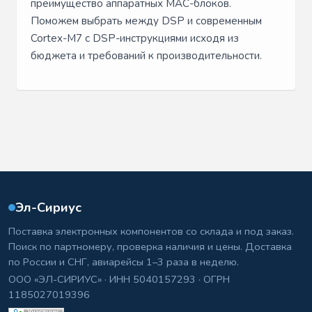
преимущество аппаратных MAC-блоков.
Поможем выбрать между DSP и современным
Cortex-M7 с DSP-инструкциями исходя из
бюджета и требований к производительности.
Эл-Сириус
Поставка электронных компонентов со склада и под заказ.
Поиск по партномеру, проверка наличия и цены. Доставка
по России и СНГ, авиарейсы 1–3 раза в неделю.
ООО «ЭЛ-СИРИУС» · ИНН 5040157293 · ОГРН
1185027019396