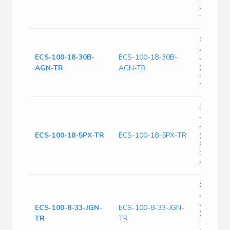
Pin Mini-
T/R
Crystal 1
±25ppm (T
ECS-100-18-30B-
ECS-100-18-30B-
±30ppm
AGN-TR
AGN-TR
(Stability)
FUND 80O
Pin Mini-S
Crystal 1
±30ppm (T
±50ppm
ECS-100-18-5PX-TR
ECS-100-18-5PX-TR
(Stability)
FUND 50O
Pin HC-49
SMD T/R
Crystal 1
±20ppm (T
±30ppm
ECS-100-8-33-JGN-
ECS-100-8-33-JGN-
(Stability)
TR
TR
FUND 100