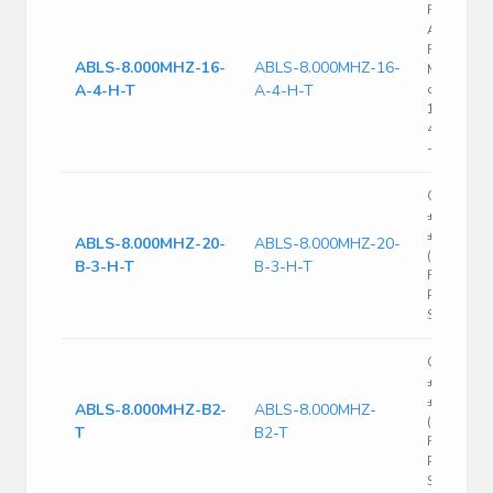
Fundamen
Active
ROHS3Com
ABLS-8.000MHZ-16-
ABLS-8.000MHZ-16-
MHz Cryst
A-4-H-T
A-4-H-T
quartz cry
16pF 0.16
4.20mm
-10C~60C
Crystal 8
±25ppm (T
±35ppm
ABLS-8.000MHZ-20-
ABLS-8.000MHZ-20-
(Stability)
B-3-H-T
B-3-H-T
FUND 80O
Pin HC-49
SMD T/R
Crystal 8
±20ppm (T
±50ppm
ABLS-8.000MHZ-B2-
ABLS-8.000MHZ-
(Stability)
T
B2-T
FUND 80O
Pin HC-49
SMD T/R