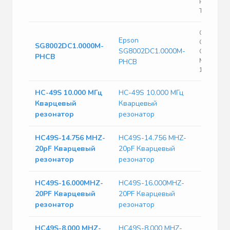
Pin Mini-
T/R
CMOS/TTL
Epson
Output Cl
SG8002DC1.0000M-
SG8002DC1.0000M-
Oscillator
PHCB
Min, 125M
PHCB
1MHz No
HC-49S 10.000 МГц
HC-49S 10.000 МГц
Кварцевый
Кварцевый
резонатор
резонатор
HC49S-14.756 MHZ-
HC49S-14.756 MHZ-
20pF Кварцевый
20pF Кварцевый
резонатор
резонатор
HC49S-16.000MHZ-
HC49S-16.000MHZ-
20PF Кварцевый
20PF Кварцевый
резонатор
резонатор
HC49S-8.000 MHZ-
HC49S-8.000 MHZ-