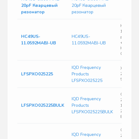
20pF Кварцевый
20pF Кварцевый
резонатор
резонатор
HC49US S
11.0592 M
HC49US-
HC49US-
ppm 18 pF
11.0592MABJ-UB
11.0592MABJ-UB
+70°C Thr
Hole AT-
Crystal
IQD Frequency
Xo SMD 2
LFSPXO025225
Products
25.000MH
5X7MM
LFSPXO025225
Oscillator
IQD Frequency
25MHz ±5
LFSPXO025225BULK
Products
15pF CMO
2.5V 4-Pi
LFSPXO025225BULK
Bulk
Oscillator
IQD Frequency
25MHz ±5