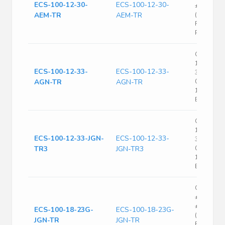
ECS-100-12-30-
ECS-100-12-30-
±50ppm
AEM-TR
AEM-TR
(Stability)
FUND 80O
Pin Mini-S
Crystal, S
10 MHz, S
ECS-100-12-33-
ECS-100-12-33-
3.2mm x 2
AGN-TR
AGN-TR
0.8mm, 30
12 pF, 25
ECX-32
Crystal, S
10 MHz, S
ECS-100-12-33-JGN-
ECS-100-12-33-
3.2mm x 2
TR3
JGN-TR3
0.8mm, 30
12 pF, 20
ECX-32
Crystal 1
±20ppm (T
±30ppm
ECS-100-18-23G-
ECS-100-18-23G-
(Stability)
JGN-TR
JGN-TR
FUND 80O