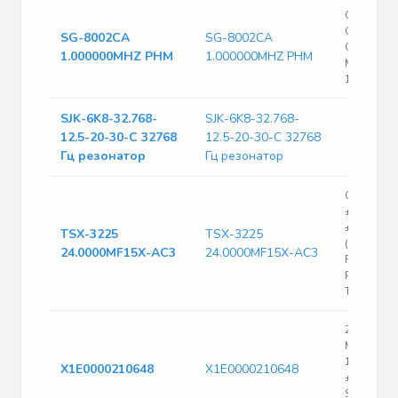
CMOS/TTL
Output Cl
SG-8002CA
SG-8002CA
Oscillator
1.000000MHZ PHM
1.000000MHZ PHM
Min, 125M
1MHz No
SJK-6K8-32.768-
SJK-6K8-32.768-
12.5-20-30-C 32768
12.5-20-30-C 32768
Гц резонатор
Гц резонатор
Crystal 2
±10ppm (T
±15ppm
TSX-3225
TSX-3225
(Stability)
24.0000MF15X-AC3
24.0000MF15X-AC3
FUND 40O
Pin Mini-
T/R
25MHz Sur
Mount Cry
18pF ±10
X1E0000210648
X1E0000210648
±20ppm
SMD3225-