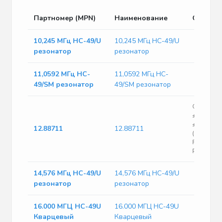
Партномер (MPN)
Наименование
Описан
10,245 МГц HC-49/U
10,245 МГц HC-49/U
резонатор
резонатор
11,0592 МГц HC-
11,0592 МГц HC-
49/SM резонатор
49/SM резонатор
Crystal 2
±30ppm (T
±30ppm
12.88711
12.88711
(Stability)
FUND 60O
Pin SMD T
14,576 МГц HC-49/U
14,576 МГц HC-49/U
резонатор
резонатор
16.000 МГЦ HC-49U
16.000 МГЦ HC-49U
Кварцевый
Кварцевый