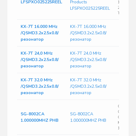
LFSPXO025225REEL
Products
15pF CMO
2.5V 4-Pi
LFSPXO025225REEL
T/R
KX-7T 16.000 MHz
KX-7T 16.000 MHz
/QSMD3.2x2.5x0.8/
/QSMD3.2x2.5x0.8/
резонатор
резонатор
KX-7T 24,0 MHz
KX-7T 24,0 MHz
/QSMD3.2x2.5x0.8/
/QSMD3.2x2.5x0.8/
резонатор
резонатор
KX-7T 32.0 MHz
KX-7T 32.0 MHz
/QSMD3.2x2.5x0.8/
/QSMD3.2x2.5x0.8/
резонатор
резонатор
CMOS/TTL
Output Cl
SG-8002CA
SG-8002CA
Oscillator
1.000000MHZ PHB
1.000000MHZ PHB
Min, 125M
1MHz No