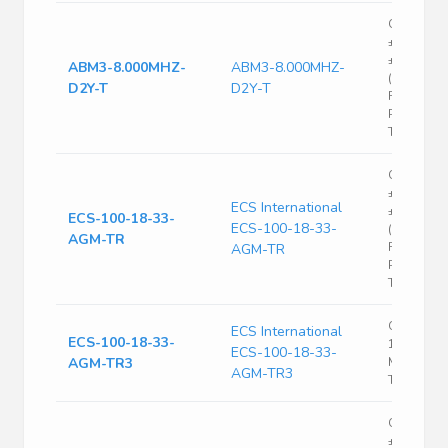
Crystal 8
±20ppm (T
±30ppm
ABM3-8.000MHZ-
ABM3-8.000MHZ-
(Stability)
D2Y-T
D2Y-T
FUND 140
Pin Mini-
T/R
Crystal 1
±25ppm (T
ECS International
±30ppm
ECS-100-18-33-
ECS-100-18-33-
(Stability)
AGM-TR
FUND 100
AGM-TR
Pin Mini-
T/R
Crystal 1
ECS International
ECS-100-18-33-
18pF 4-Pi
ECS-100-18-33-
AGM-TR3
Miniature
AGM-TR3
T/R
Crystal 1
±25ppm (T