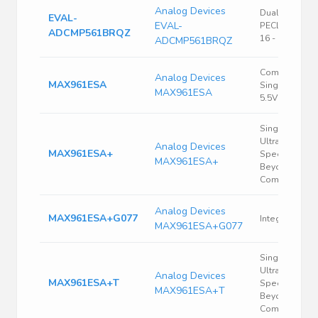
Analog Devices
Dual High Sp
EVAL-
EVAL-
PECL Compara
ADCMP561BRQZ
16 - Lead QS
ADCMP561BRQZ
Comparator
Analog Devices
MAX961ESA
Single R-R I/P
MAX961ESA
5.5V 8-Pin SO
Single/Dual/Q
Ultra-High-
Analog Devices
MAX961ESA+
Speed, +3V/+
MAX961ESA+
Beyond-the-R
Comparators
Analog Devices
MAX961ESA+G077
Integrated Cir
MAX961ESA+G077
Single/Dual/Q
Ultra-High-
Analog Devices
MAX961ESA+T
Speed, +3V/+
MAX961ESA+T
Beyond-the-R
Comparators