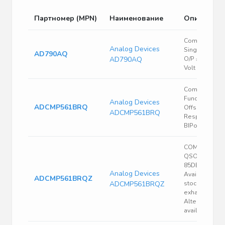
Партномер (MPN)
Наименование
Описание
Comparator
Analog Devices
Single Rail to 
AD790AQ
AD790AQ
O/P ±16.5 Volt
Volt 8-Pin CDI
Comparator, 1
Func, 10000u
Analog Devices
ADCMP561BRQ
Offset-Max, 0
ADCMP561BRQ
Response Ti
BIPolar, PDS
COMPARATOR
QSOP-16, -40
85DEG C;
Analog Devices
Available unti
ADCMP561BRQZ
ADCMP561BRQZ
stocks are
exhausted
Alternative
available