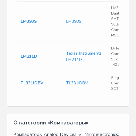
LM393 Series
Dual 36 V 250
SMT Low Pow
LM393ST
LM393ST
Voltage
Comparator -
MSOIC-8
Differential
Texas Instruments
Comparator W
LM211D
LM211D
Strobes 8-SO
-40 to 85
Single Differe
TL331IDBV
TL331IDBV
Comparator 5
SOT-23 -40 to
О категории «Компараторы»
Компараторы Analog Devices, STMicroelectronics,