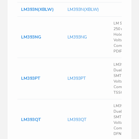
LM393N(XBLW)
LM393N(XBLW)
LM Series 36 
250 nA Throu
Hole Low Off
LM393NG
LM393NG
Voltage Dual
Comparator -
PDIP-8
LM393 Series
Dual 36 V 250
SMT Low Pow
LM393PT
LM393PT
Voltage
Comparator -
TSSOP-8
LM393 Series
Dual 36 V 250
SMT Low Pow
LM393QT
LM393QT
Voltage
Comparator -
DFN-8