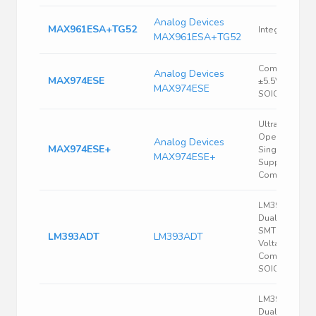
Analog Devices
MAX961ESA+TG52
Integrated Cir
MAX961ESA+TG52
Comparator 
Analog Devices
MAX974ESE
±5.5V/11V 16-
MAX974ESE
SOIC N
Ultra-Low-Po
Open-Drain,
Analog Devices
MAX974ESE+
Single/Dual-
MAX974ESE+
Supply
Comparators
LM393 Series
Dual 36 V 100
SMT Low Pow
LM393ADT
LM393ADT
Voltage
Comparator -
SOIC-8
LM393 Series
Dual 36 V 250