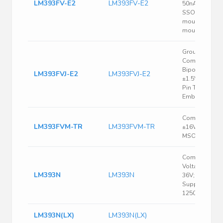
LM393FV-E2
LM393FV-E2
50nA@ 1.4V
SSOP-8-B SM
mount，glue
mount
Ground Sens
Comparator D
Bipolar 3V to 
LM393FVJ-E2
LM393FVJ-E2
±1.5V to ±16V
Pin TSSOP-BJ
Emboss T/R
Comparator D
LM393FVM-TR
LM393FVM-TR
±16V/32V 8-Pi
MSOP T/R
Comparator;
Voltage; +/- 18
LM393N
LM393N
36V; 1 mA (Typ
Supply; +/-36V
1250mW
LM393N(LX)
LM393N(LX)