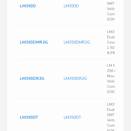
SMT Low Pow
LM393D
LM393D
Voltage
Comparator -
SOIC-8
LM393DMR2G
Dual Compara
LM393DMR2G
LM393DMR2G
Cmos/ttl O/p,
1.5US 2 - 36 
8-PIN MSOP
LM Series 36 
250 nA Surfac
Mount Low Of
LM393DR2G
LM393DR2G
Voltage Dual
Comparator -
SOIC-8
LM393 Series
Dual 36 V 250
SMT Low Pow
LM393DT
LM393DT
Voltage
Comparator -
SOIC-8