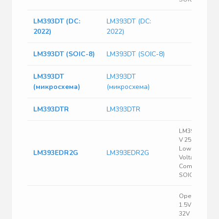
LM393DT (DC:
LM393DT (DC:
2022)
2022)
LM393DT (SOIC-8)
LM393DT (SOIC-8)
LM393DT
LM393DT
(микросхема)
(микросхема)
LM393DTR
LM393DTR
LM393E Serie
V 250 nA SMT
Low Offset
LM393EDR2G
LM393EDR2G
Voltage Dual
Comparator -
SOIC-8
Open Collect
1.5V，3V 16V
32V 4.5mV@ 1