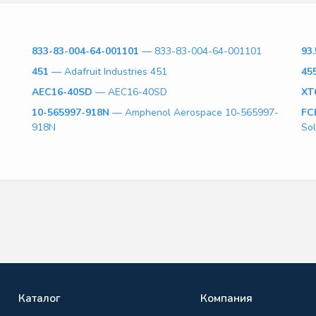
833-83-004-64-001101
— 833-83-004-64-001101
93.
451
— Adafruit Industries 451
45
AEC16-40SD
— AEC16-40SD
XT
10-565997-918N
— Amphenol Aerospace 10-565997-
FC
918N
So
Каталог
Компания