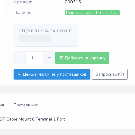
Артикул:
000316
Наличие:
Под заказ · авиа 1–3 раза/нед.
СРЕДНЯЯ ЦЕНА ЗА 1000 ШТ
−
+
Добавить в корзину
Цены и наличие у поставщиков
Запросить КП
ия
Поставщики
T Cable Mount 6 Terminal 1 Port