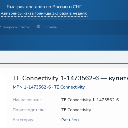
Быстрая доставка по России и СНГ
Авиарейсы из-за границы 1-3 раза в неделю
Вопросы-ответы
Контакты
TE Connectivity 1-1473562-6 — купит
MPN
1-1473562-6
·
TE Connectivity
Наименование:
TE Connectivity 1-1473562-6
Производитель:
TE Connectivity
Категория:
Разъёмы