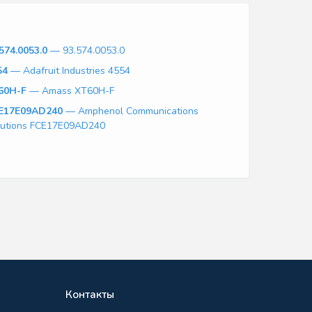
574.0053.0
— 93.574.0053.0
54
— Adafruit Industries 4554
60H-F
— Amass XT60H-F
E17E09AD240
— Amphenol Communications
lutions FCE17E09AD240
Контакты