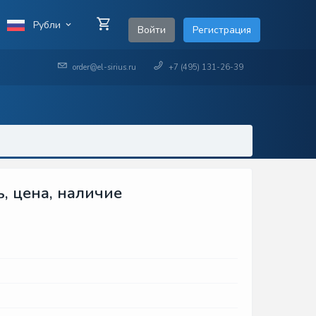
Рубли
Войти
Регистрация
order@el-sirius.ru
+7 (495) 131-26-39
ь, цена, наличие