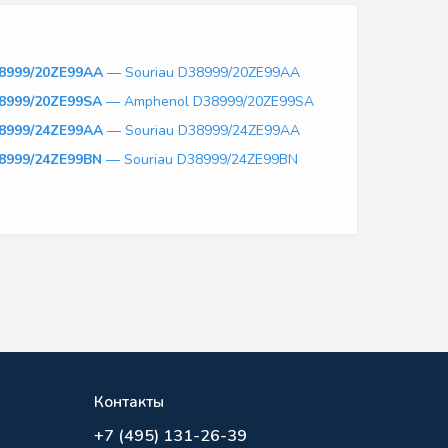
8999/20ZE99AA
— Souriau D38999/20ZE99AA
8999/20ZE99SA
— Amphenol D38999/20ZE99SA
8999/24ZE99AA
— Souriau D38999/24ZE99AA
8999/24ZE99BN
— Souriau D38999/24ZE99BN
Контакты
+7 (495) 131-26-39