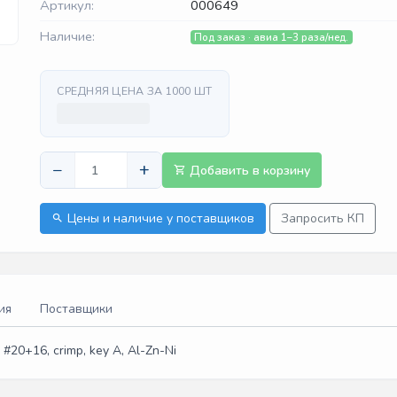
Артикул:
000649
Наличие:
Под заказ · авиа 1–3 раза/нед.
СРЕДНЯЯ ЦЕНА ЗА 1000 ШТ
−
+
Добавить в корзину
Цены и наличие у поставщиков
Запросить КП
ия
Поставщики
20+16, crimp, key A, Al-Zn-Ni