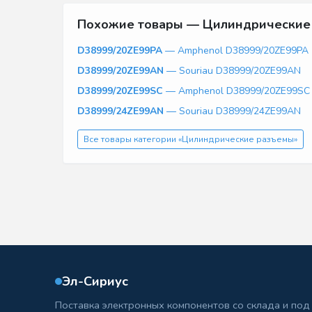
Похожие товары — Цилиндрические
D38999/20ZE99PA
— Amphenol D38999/20ZE99PA
D38999/20ZE99AN
— Souriau D38999/20ZE99AN
D38999/20ZE99SC
— Amphenol D38999/20ZE99SC
D38999/24ZE99AN
— Souriau D38999/24ZE99AN
Все товары категории «Цилиндрические разъемы»
Эл-Сириус
Поставка электронных компонентов со склада и под