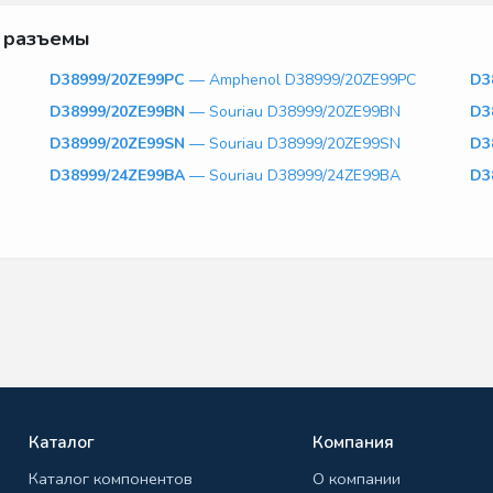
 разъемы
D38999/20ZE99PC
— Amphenol D38999/20ZE99PC
D3
D38999/20ZE99BN
— Souriau D38999/20ZE99BN
D3
D38999/20ZE99SN
— Souriau D38999/20ZE99SN
D3
D38999/24ZE99BA
— Souriau D38999/24ZE99BA
D3
Каталог
Компания
Каталог компонентов
О компании