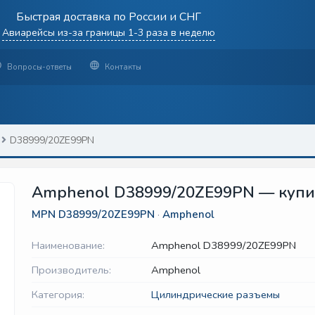
Быстрая доставка по России и СНГ
Авиарейсы из-за границы 1-3 раза в неделю
Вопросы-ответы
Контакты
D38999/20ZE99PN
Amphenol D38999/20ZE99PN — купит
MPN
D38999/20ZE99PN
·
Amphenol
Наименование:
Amphenol D38999/20ZE99PN
Производитель:
Amphenol
Категория:
Цилиндрические разъемы