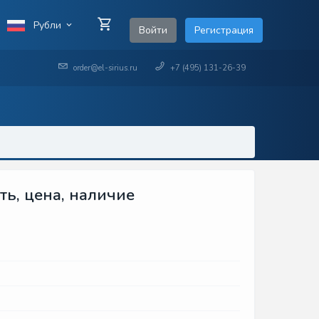
Рубли
Войти
Регистрация
order@el-sirius.ru
+7 (495) 131-26-39
ь, цена, наличие