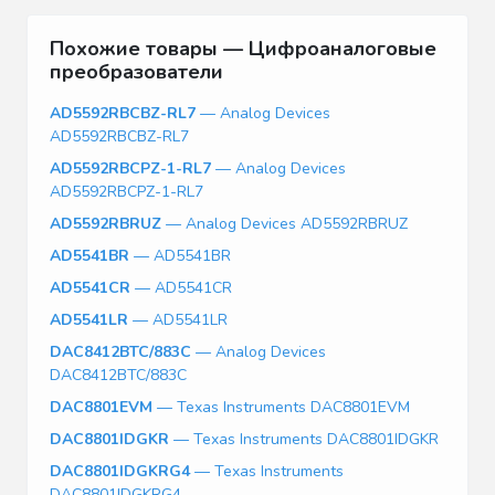
Похожие товары — Цифроаналоговые
преобразователи
AD5592RBCBZ-RL7
— Analog Devices
AD5592RBCBZ-RL7
AD5592RBCPZ-1-RL7
— Analog Devices
AD5592RBCPZ-1-RL7
AD5592RBRUZ
— Analog Devices AD5592RBRUZ
AD5541BR
— AD5541BR
AD5541CR
— AD5541CR
AD5541LR
— AD5541LR
DAC8412BTC/883C
— Analog Devices
DAC8412BTC/883C
DAC8801EVM
— Texas Instruments DAC8801EVM
DAC8801IDGKR
— Texas Instruments DAC8801IDGKR
DAC8801IDGKRG4
— Texas Instruments
DAC8801IDGKRG4