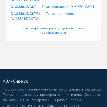
DAC8801IDGKT
— Texas Instruments DAC8801IDGKT
DAC8801IDGKTG4
— Texas Instruments
DAC8801IDGKTG4
Все товары категории «Цифроаналоговые
преобразователи»
Эл-Сириус
Поставка электронных компонентов со склада и под заказ.
Поиск по партномеру, проверка наличия и цены. Доставка
по России и СНГ, авиарейсы 1–3 раза в неделю.
ООО «ЭЛ-СИРИУС» · ИНН 5040157293 · ОГРН