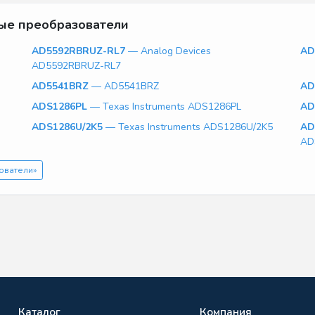
ые преобразователи
AD5592RBRUZ-RL7
— Analog Devices
AD
AD5592RBRUZ-RL7
AD5541BRZ
— AD5541BRZ
AD
ADS1286PL
— Texas Instruments ADS1286PL
AD
ADS1286U/2K5
— Texas Instruments ADS1286U/2K5
AD
AD
ователи»
Каталог
Компания