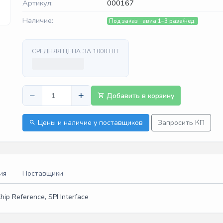
Артикул:
000167
Наличие:
Под заказ · авиа 1–3 раза/нед.
СРЕДНЯЯ ЦЕНА ЗА 1000 ШТ
−
+
Добавить в корзину
Цены и наличие у поставщиков
Запросить КП
ия
Поставщики
ip Reference, SPI Interface