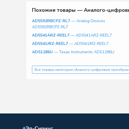
Похожие товары — Аналого-цифров
AD5592RBCPZ-RL7
— Analog Devices
AD5592RBCPZ-RL7
AD5541ARZ-REEL7
— AD5541ARZ-REEL7
AD5541JRZ-REEL7
— AD5541JRZ-REEL7
ADS1286U
— Texas Instruments ADS1286U
Все товары категории «Аналого-цифровые преобраз
Эл-Сириус