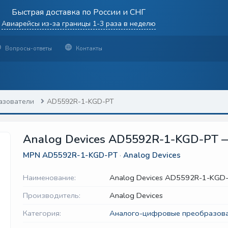
Быстрая доставка по России и СНГ
Авиарейсы из-за границы 1-3 раза в неделю
Вопросы-ответы
Контакты
азователи
AD5592R-1-KGD-PT
Analog Devices AD5592R-1-KGD-PT —
MPN
AD5592R-1-KGD-PT
·
Analog Devices
Наименование:
Analog Devices AD5592R-1-KGD
Производитель:
Analog Devices
Категория:
Аналого-цифровые преобразов