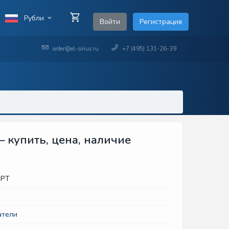
Рубли
Войти
Регистрация
order@el-sirius.ru
+7 (495) 131-26-39
 купить, цена, наличие
-PT
атели