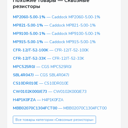
Похожие товары — Сквозные
резисторы
MP2060-5.00-1%
— Caddock MP2060-5.00-1%
MP821-5.00-1%
— Caddock MP821-5.00-1%
MP9100-5.00-1%
— Caddock MP9100-5.00-1%
MP915-5.00-1%
— Caddock MP915-5.00-1%
CFR-12JT-52-100K
— CFR-12JT-52-100K
CFR-12JT-52-33K
— CFR-12JT-52-33K
MPC525R0J
— CGS MPC525R0J
SBL4R047J
— CGS SBL4R047J
CS10DR010E
— CS10DR010E
CW0102K000JE73
— CW0102K000JE73
H4P1K0FZA
— H4P1K0FZA
MBB02070C1304FCT00
— MBB02070C1304FCT00
Все товары категории «Сквозные резисторы»