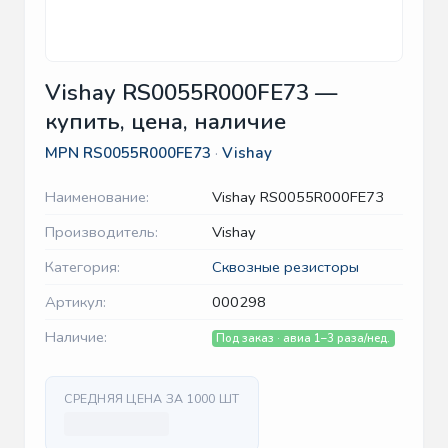
Vishay RS0055R000FE73 —
купить, цена, наличие
MPN
RS0055R000FE73
·
Vishay
Наименование:
Vishay RS0055R000FE73
Производитель:
Vishay
Категория:
Сквозные резисторы
Артикул:
000298
Наличие:
Под заказ · авиа 1–3 раза/нед.
СРЕДНЯЯ ЦЕНА ЗА 1000 ШТ