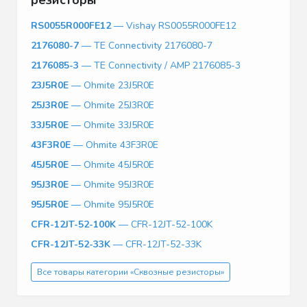
RS0055R000FE12
— Vishay RS0055R000FE12
2176080-7
— TE Connectivity 2176080-7
2176085-3
— TE Connectivity / AMP 2176085-3
23J5R0E
— Ohmite 23J5R0E
25J3R0E
— Ohmite 25J3R0E
33J5R0E
— Ohmite 33J5R0E
43F3R0E
— Ohmite 43F3R0E
45J5R0E
— Ohmite 45J5R0E
95J3R0E
— Ohmite 95J3R0E
95J5R0E
— Ohmite 95J5R0E
CFR-12JT-52-100K
— CFR-12JT-52-100K
CFR-12JT-52-33K
— CFR-12JT-52-33K
Все товары категории «Сквозные резисторы»