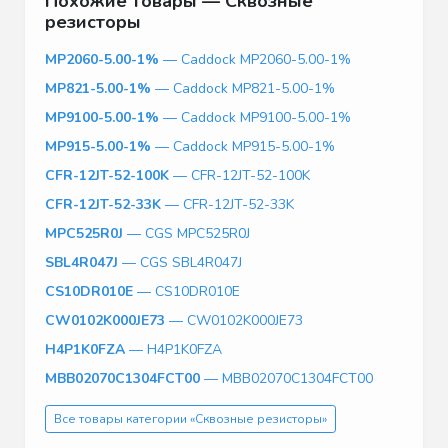
Похожие товары — Сквозные
резисторы
MP2060-5.00-1%
— Caddock MP2060-5.00-1%
MP821-5.00-1%
— Caddock MP821-5.00-1%
MP9100-5.00-1%
— Caddock MP9100-5.00-1%
MP915-5.00-1%
— Caddock MP915-5.00-1%
CFR-12JT-52-100K
— CFR-12JT-52-100K
CFR-12JT-52-33K
— CFR-12JT-52-33K
MPC525R0J
— CGS MPC525R0J
SBL4R047J
— CGS SBL4R047J
CS10DR010E
— CS10DR010E
CW0102K000JE73
— CW0102K000JE73
H4P1K0FZA
— H4P1K0FZA
MBB02070C1304FCT00
— MBB02070C1304FCT00
Все товары категории «Сквозные резисторы»