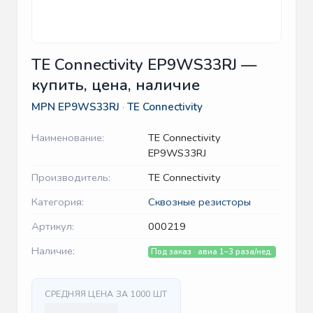
TE Connectivity EP9WS33RJ —
купить, цена, наличие
MPN
EP9WS33RJ
·
TE Connectivity
Наименование:
TE Connectivity
EP9WS33RJ
Производитель:
TE Connectivity
Категория:
Сквозные резисторы
Артикул:
000219
Наличие:
Под заказ · авиа 1–3 раза/нед.
СРЕДНЯЯ ЦЕНА ЗА 1000 ШТ