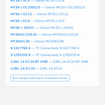
MY2N-J AC6
— Omron MY2N-J AC6
MY2N-J DC100/110
— Omron MY2N-J DC100/110
MY2N-J DC12
— Omron MY2N-J DC12
MY2N-J DC6
— Omron MY2N-J DC6
MY2N-J-24VDC
— Omron MY2N-J-24VDC
MY2NJAC110120
— Omron MY2NJAC110120
MY2NJDC48
— Omron MY2NJDC48
8-1617760-6
— TE Connectivity 8-1617760-6
9-1393239-8
— TE Connectivity 9-1393239-8
G2RL-14 DC24 BY OMB
— G2RL-14 DC24 BY OMB
G2RL-14-DC24
— G2RL-14-DC24
Все товары категории «Силовые реле»