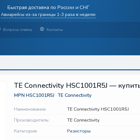
Быстрая доставка по России и СНГ
Авиарейсы из-за границы 1-3 раза в неделю
Вопросы-ответы
Контакты
TE Connectivity HSC1001R5J — купить
MPN
HSC1001R5J
·
TE Connectivity
Наименование:
TE Connectivity HSC1001R5J
Производитель:
TE Connectivity
Категория:
Резисторы