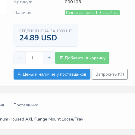
Артикул:
000103
Наличие:
Под заказ · авиа 1–3 раза/нед.
СРЕДНЯЯ ЦЕНА ЗА 1000 ШТ
24.89 USD
−
+
Добавить в корзину
Цены и наличие у поставщиков
Запросить КП
ия
Поставщики
um Housed AXL Flange Mount Loose/Tray