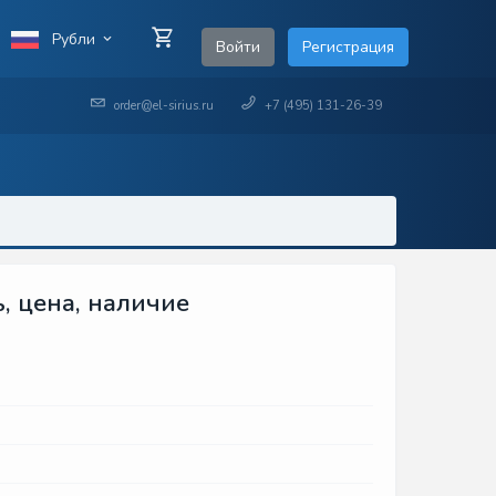
Рубли
Войти
Регистрация
order@el-sirius.ru
+7 (495) 131-26-39
, цена, наличие