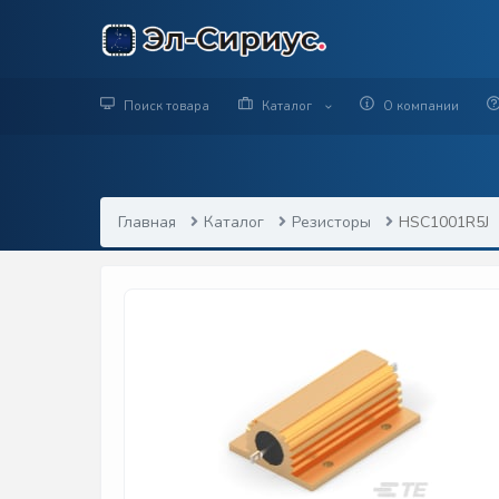
Поиск товара
Каталог
О компании
Главная
Каталог
Резисторы
HSC1001R5J