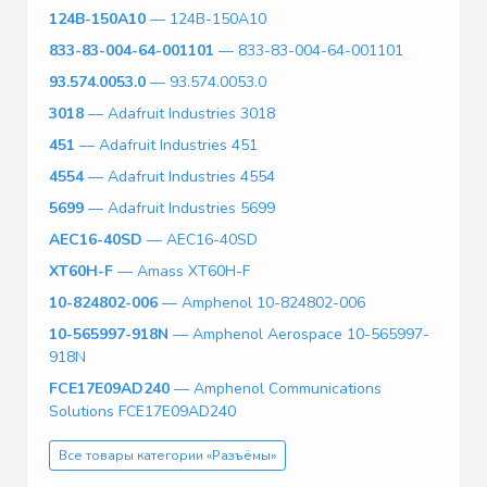
124B-150A10
— 124B-150A10
833-83-004-64-001101
— 833-83-004-64-001101
93.574.0053.0
— 93.574.0053.0
3018
— Adafruit Industries 3018
451
— Adafruit Industries 451
4554
— Adafruit Industries 4554
5699
— Adafruit Industries 5699
AEC16-40SD
— AEC16-40SD
XT60H-F
— Amass XT60H-F
10-824802-006
— Amphenol 10-824802-006
10-565997-918N
— Amphenol Aerospace 10-565997-
918N
FCE17E09AD240
— Amphenol Communications
Solutions FCE17E09AD240
Все товары категории «Разъёмы»