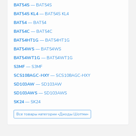
BAT54S
— BAT54S
BAT54S KL4
— BAT54S KL4
BAT54
— BAT54
BAT54C
— BAT54C
BAT54HT1G
— BAT54HT1G
BAT54WS
— BAT54WS
BAT54WT1G
— BAT54WT1G
S3MF
— S3MF
SCS108AGC-HXY
— SCS108AGC-HXY
SD103AW
— SD103AW
SD103AWS
— SD103AWS
SK24
— SK24
Все товары категории «Диоды Шоттки»