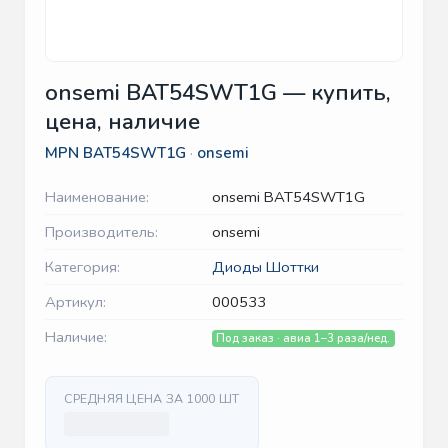
onsemi BAT54SWT1G — купить,
цена, наличие
MPN
BAT54SWT1G
·
onsemi
Наименование:
onsemi BAT54SWT1G
Производитель:
onsemi
Категория:
Диоды Шоттки
Артикул:
000533
Наличие:
Под заказ · авиа 1–3 раза/нед.
СРЕДНЯЯ ЦЕНА ЗА 1000 ШТ